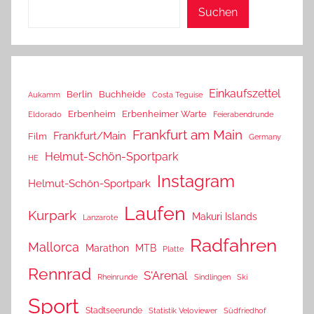
Suchen
Einkaufszettel
Berlin
Buchheide
Aukamm
Costa Teguise
Erbenheim
Erbenheimer Warte
Eldorado
Feierabendrunde
Frankfurt am Main
Frankfurt/Main
Film
Germany
Helmut-Schön-Sportpark
HE
Instagram
Helmut-Schön-Sportpark
Laufen
Kurpark
Makuri Islands
Lanzarote
Radfahren
Mallorca
Marathon
MTB
Platte
Rennrad
S'Arenal
Rheinrunde
Sindlingen
Ski
Sport
Stadtseerunde
Statistik Veloviewer
Südfriedhof