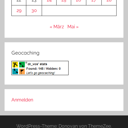
29
30
« März
Mai »
Geocaching
Anmelden
WordPress-Theme: Donovan von ThemeZee.