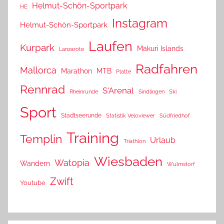
Helmut-Schön-Sportpark
HE
Instagram
Helmut-Schön-Sportpark
Laufen
Kurpark
Makuri Islands
Lanzarote
Radfahren
Mallorca
Marathon
MTB
Platte
Rennrad
S'Arenal
Rheinrunde
Sindlingen
Ski
Sport
Stadtseerunde
Statistik Veloviewer
Südfriedhof
Training
Templin
Urlaub
Triathlon
Wiesbaden
Watopia
Wandern
Wulmstorf
Zwift
Youtube