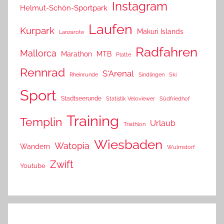
Instagram
Helmut-Schön-Sportpark
Laufen
Kurpark
Makuri Islands
Lanzarote
Radfahren
Mallorca
Marathon
MTB
Platte
Rennrad
S'Arenal
Rheinrunde
Sindlingen
Ski
Sport
Stadtseerunde
Statistik Veloviewer
Südfriedhof
Training
Templin
Urlaub
Triathlon
Wiesbaden
Watopia
Wandern
Wulmstorf
Zwift
Youtube