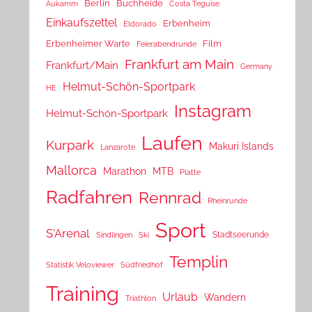
Berlin
Buchheide
Aukamm
Costa Teguise
Einkaufszettel
Erbenheim
Eldorado
Erbenheimer Warte
Film
Feierabendrunde
Frankfurt am Main
Frankfurt/Main
Germany
Helmut-Schön-Sportpark
HE
Instagram
Helmut-Schön-Sportpark
Laufen
Kurpark
Makuri Islands
Lanzarote
Mallorca
Marathon
MTB
Platte
Radfahren
Rennrad
Rheinrunde
Sport
S'Arenal
Stadtseerunde
Sindlingen
Ski
Templin
Statistik Veloviewer
Südfriedhof
Training
Urlaub
Wandern
Triathlon