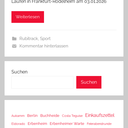
Laufen in Frankfurt-Rödelheim am 03.01.2026
Weiterlesen
Rubitrack
,
Sport
Kommentar hinterlassen
Suchen
Suchen
Einkaufszettel
Berlin
Buchheide
Aukamm
Costa Teguise
Erbenheim
Erbenheimer Warte
Eldorado
Feierabendrunde