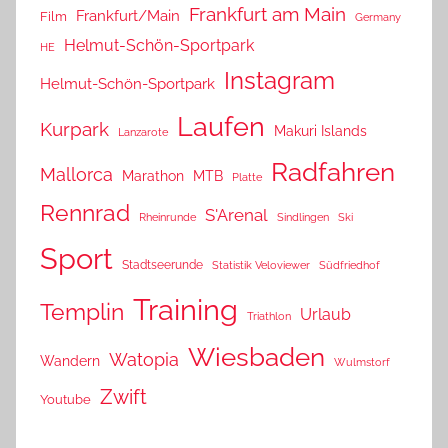
Frankfurt am Main
Frankfurt/Main
Film
Germany
Helmut-Schön-Sportpark
HE
Instagram
Helmut-Schön-Sportpark
Laufen
Kurpark
Makuri Islands
Lanzarote
Radfahren
Mallorca
Marathon
MTB
Platte
Rennrad
S'Arenal
Rheinrunde
Sindlingen
Ski
Sport
Stadtseerunde
Statistik Veloviewer
Südfriedhof
Training
Templin
Urlaub
Triathlon
Wiesbaden
Watopia
Wandern
Wulmstorf
Zwift
Youtube