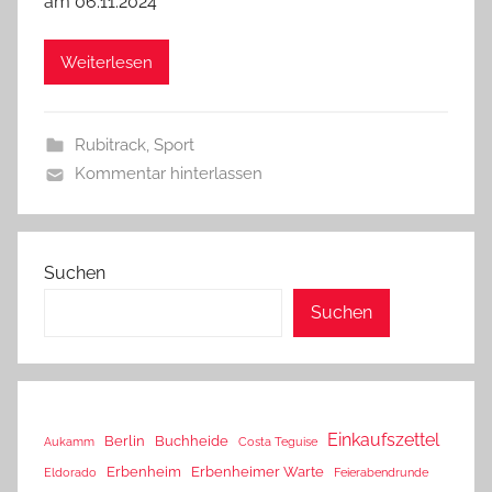
am 06.11.2024
Weiterlesen
Rubitrack
,
Sport
Kommentar hinterlassen
Suchen
Suchen
Einkaufszettel
Berlin
Buchheide
Aukamm
Costa Teguise
Erbenheim
Erbenheimer Warte
Eldorado
Feierabendrunde