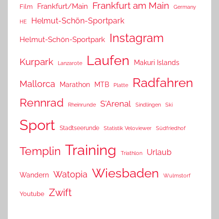
Frankfurt am Main
Frankfurt/Main
Film
Germany
Helmut-Schön-Sportpark
HE
Instagram
Helmut-Schön-Sportpark
Laufen
Kurpark
Makuri Islands
Lanzarote
Radfahren
Mallorca
Marathon
MTB
Platte
Rennrad
S'Arenal
Rheinrunde
Sindlingen
Ski
Sport
Stadtseerunde
Statistik Veloviewer
Südfriedhof
Training
Templin
Urlaub
Triathlon
Wiesbaden
Watopia
Wandern
Wulmstorf
Zwift
Youtube