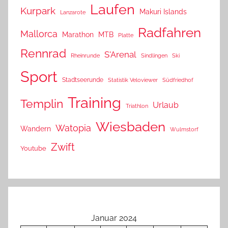
Laufen
Kurpark
Makuri Islands
Lanzarote
Radfahren
Mallorca
Marathon
MTB
Platte
Rennrad
S'Arenal
Rheinrunde
Sindlingen
Ski
Sport
Stadtseerunde
Statistik Veloviewer
Südfriedhof
Training
Templin
Urlaub
Triathlon
Wiesbaden
Watopia
Wandern
Wulmstorf
Zwift
Youtube
Januar 2024