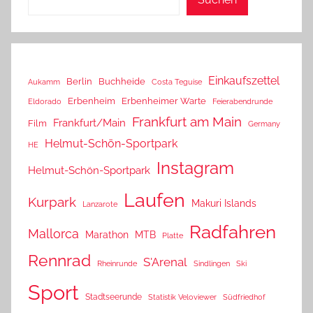
Einkaufszettel
Berlin
Buchheide
Aukamm
Costa Teguise
Erbenheim
Erbenheimer Warte
Eldorado
Feierabendrunde
Frankfurt am Main
Frankfurt/Main
Film
Germany
Helmut-Schön-Sportpark
HE
Instagram
Helmut-Schön-Sportpark
Laufen
Kurpark
Makuri Islands
Lanzarote
Radfahren
Mallorca
Marathon
MTB
Platte
Rennrad
S'Arenal
Rheinrunde
Sindlingen
Ski
Sport
Stadtseerunde
Statistik Veloviewer
Südfriedhof