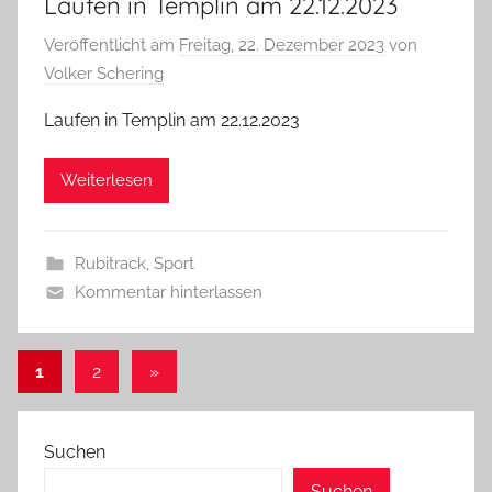
Laufen in Templin am 22.12.2023
Veröffentlicht am
Freitag, 22. Dezember 2023
von
Volker Schering
Laufen in Templin am 22.12.2023
Weiterlesen
Rubitrack
,
Sport
Kommentar hinterlassen
Seitennummerierung
Nächste
1
2
»
Beiträge
der
Beiträge
Suchen
Suchen