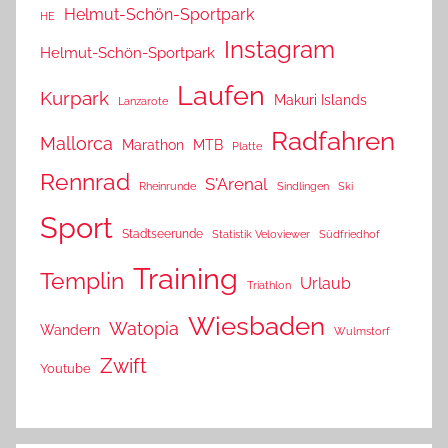
Helmut-Schön-Sportpark
HE
Instagram
Helmut-Schön-Sportpark
Laufen
Kurpark
Makuri Islands
Lanzarote
Radfahren
Mallorca
Marathon
MTB
Platte
Rennrad
S'Arenal
Rheinrunde
Sindlingen
Ski
Sport
Stadtseerunde
Statistik Veloviewer
Südfriedhof
Training
Templin
Urlaub
Triathlon
Wiesbaden
Watopia
Wandern
Wulmstorf
Zwift
Youtube