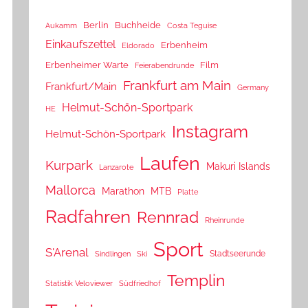
Berlin
Buchheide
Aukamm
Costa Teguise
Einkaufszettel
Erbenheim
Eldorado
Erbenheimer Warte
Film
Feierabendrunde
Frankfurt am Main
Frankfurt/Main
Germany
Helmut-Schön-Sportpark
HE
Instagram
Helmut-Schön-Sportpark
Laufen
Kurpark
Makuri Islands
Lanzarote
Mallorca
Marathon
MTB
Platte
Radfahren
Rennrad
Rheinrunde
Sport
S'Arenal
Stadtseerunde
Sindlingen
Ski
Templin
Statistik Veloviewer
Südfriedhof