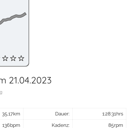
m 21.04.2023
ng
35,17 km
Dauer:
1:28:31 hrs
136 bpm
Kadenz:
85 rpm