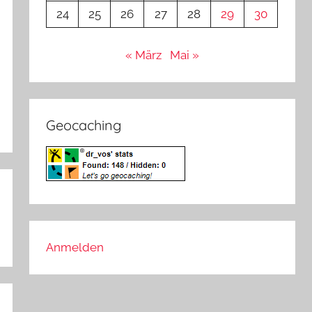
24
25
26
27
28
29
30
« März
Mai »
Geocaching
Anmelden