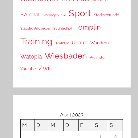
Sport
S'Arenal
Stadtseerunde
Sindlingen
Ski
Templin
Statistik Veloviewer
Südfriedhof
Training
Urlaub
Wandern
Triathlon
Wiesbaden
Watopia
Wulmstorf
Zwift
Youtube
April 2023
M
D
M
D
F
S
S
1
2