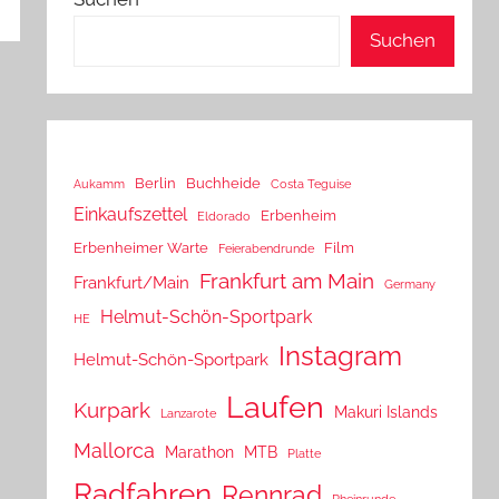
Suchen
Berlin
Buchheide
Aukamm
Costa Teguise
Einkaufszettel
Erbenheim
Eldorado
Erbenheimer Warte
Film
Feierabendrunde
Frankfurt am Main
Frankfurt/Main
Germany
Helmut-Schön-Sportpark
HE
Instagram
Helmut-Schön-Sportpark
Laufen
Kurpark
Makuri Islands
Lanzarote
Mallorca
Marathon
MTB
Platte
Radfahren
Rennrad
Rheinrunde