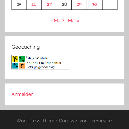
25
26
27
28
29
30
« März
Mai »
Geocaching
Anmelden
WordPress-Theme: Donovan von ThemeZee.