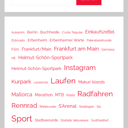
Einkaufszettel
Berlin
Buchheide
Aukamm
Costa Teguise
Erbenheim
Erbenheimer Warte
Eldorado
Feierabendrunde
Frankfurt am Main
Frankfurt/Main
Film
Germany
Helmut-Schön-Sportpark
HE
Instagram
Helmut-Schön-Sportpark
Laufen
Kurpark
Makuri Islands
Lanzarote
Radfahren
Mallorca
Marathon
MTB
Platte
Rennrad
S'Arenal
Rheinrunde
Sindlingen
Ski
Sport
Stadtseerunde
Statistik Veloviewer
Südfriedhof