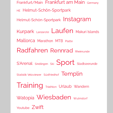
Frankfurt am Main
Frankfurt/Main
Germany
Helmut-Schön-Sportpark
HE
Instagram
Helmut-Schön-Sportpark
Laufen
Kurpark
Makuri Islands
Lanzarote
Mallorca
Marathon
MTB
Platte
Radfahren
Rennrad
Rheinrunde
Sport
S'Arenal
Stadtseerunde
Sindlingen
Ski
Templin
Statistik Veloviewer
Südfriedhof
Training
Urlaub
Wandern
Triathlon
Wiesbaden
Watopia
Wulmstorf
Zwift
Youtube