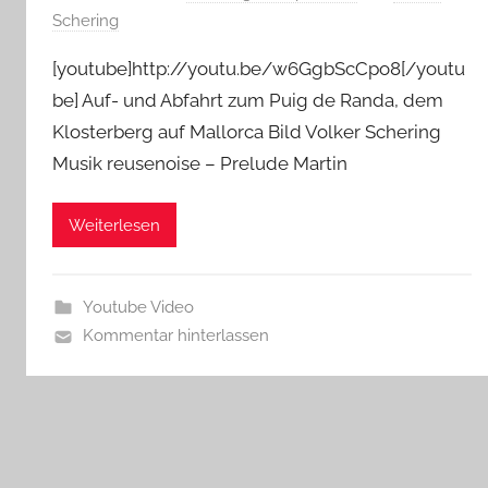
Schering
[youtube]http://youtu.be/w6GgbScCpo8[/youtu
be] Auf- und Abfahrt zum Puig de Randa, dem
Klosterberg auf Mallorca Bild Volker Schering
Musik reusenoise – Prelude Martin
Weiterlesen
Youtube Video
Kommentar hinterlassen