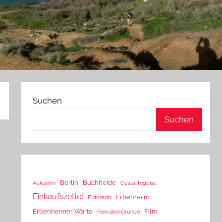
Suchen
Suchen
Berlin
Buchheide
Aukamm
Costa Teguise
Einkaufszettel
Erbenheim
Eldorado
Erbenheimer Warte
Film
Feierabendrunde