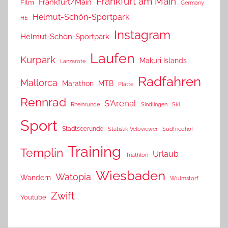
Frankfurt am Main
Frankfurt/Main
Film
Germany
Helmut-Schön-Sportpark
HE
Instagram
Helmut-Schön-Sportpark
Laufen
Kurpark
Makuri Islands
Lanzarote
Radfahren
Mallorca
Marathon
MTB
Platte
Rennrad
S'Arenal
Rheinrunde
Sindlingen
Ski
Sport
Stadtseerunde
Statistik Veloviewer
Südfriedhof
Training
Templin
Urlaub
Triathlon
Wiesbaden
Watopia
Wandern
Wulmstorf
Zwift
Youtube