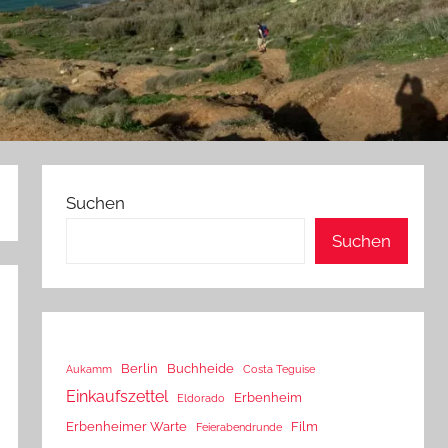
Suchen
Suchen
Berlin
Buchheide
Aukamm
Costa Teguise
Einkaufszettel
Erbenheim
Eldorado
Erbenheimer Warte
Film
Feierabendrunde