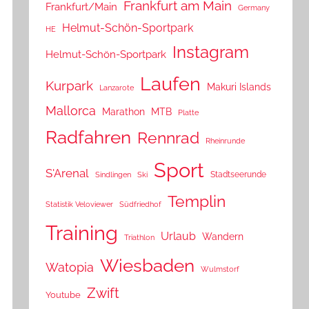
Frankfurt am Main
Frankfurt/Main
Germany
Helmut-Schön-Sportpark
HE
Instagram
Helmut-Schön-Sportpark
Laufen
Kurpark
Makuri Islands
Lanzarote
Mallorca
Marathon
MTB
Platte
Radfahren
Rennrad
Rheinrunde
Sport
S'Arenal
Stadtseerunde
Sindlingen
Ski
Templin
Statistik Veloviewer
Südfriedhof
Training
Urlaub
Wandern
Triathlon
Wiesbaden
Watopia
Wulmstorf
Zwift
Youtube