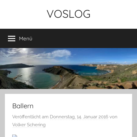
Zum
VOSLOG
Inhalt
springen
Menü
Ballern
Veröffentlicht am
Donnerstag, 14. Januar 2016
von
Volker Schering