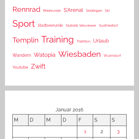
Rennrad
S'Arenal
Rheinrunde
Sindlingen
Ski
Sport
Stadtseerunde
Statistik Veloviewer
Südfriedhof
Training
Templin
Urlaub
Triathlon
Wiesbaden
Watopia
Wandern
Wulmstorf
Zwift
Youtube
Januar 2016
M
D
M
D
F
S
S
1
2
3