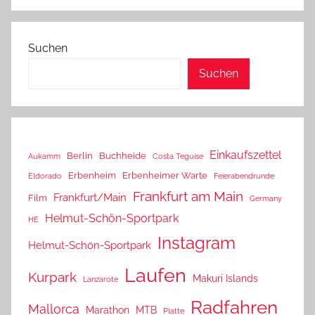
Suchen
Suchen
Einkaufszettel
Berlin
Buchheide
Aukamm
Costa Teguise
Erbenheim
Erbenheimer Warte
Eldorado
Feierabendrunde
Frankfurt am Main
Frankfurt/Main
Film
Germany
Helmut-Schön-Sportpark
HE
Instagram
Helmut-Schön-Sportpark
Laufen
Kurpark
Makuri Islands
Lanzarote
Radfahren
Mallorca
Marathon
MTB
Platte