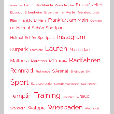
Einkaufszettel
Berlin
Buchheide
Aukamm
Costa Teguise
Erbenheim
Erbenheimer Warte
Eldorado
Feierabendrunde
Frankfurt am Main
Frankfurt/Main
Film
Germany
Helmut-Schön-Sportpark
HE
Instagram
Helmut-Schön-Sportpark
Laufen
Kurpark
Makuri Islands
Lanzarote
Radfahren
Mallorca
Marathon
MTB
Platte
Rennrad
S'Arenal
Rheinrunde
Sindlingen
Ski
Sport
Stadtseerunde
Statistik Veloviewer
Südfriedhof
Training
Templin
Urlaub
Triathlon
Wiesbaden
Watopia
Wandern
Wulmstorf