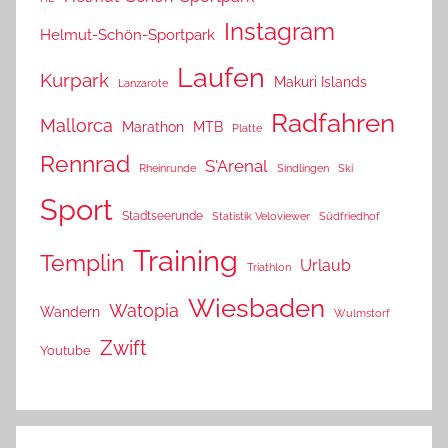
Instagram
Helmut-Schön-Sportpark
Laufen
Kurpark
Makuri Islands
Lanzarote
Radfahren
Mallorca
Marathon
MTB
Platte
Rennrad
S'Arenal
Rheinrunde
Sindlingen
Ski
Sport
Stadtseerunde
Statistik Veloviewer
Südfriedhof
Training
Templin
Urlaub
Triathlon
Wiesbaden
Watopia
Wandern
Wulmstorf
Zwift
Youtube