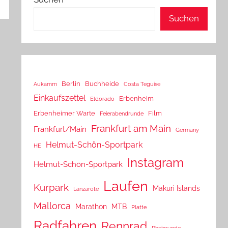
Suchen
Berlin
Buchheide
Aukamm
Costa Teguise
Einkaufszettel
Erbenheim
Eldorado
Erbenheimer Warte
Film
Feierabendrunde
Frankfurt am Main
Frankfurt/Main
Germany
Helmut-Schön-Sportpark
HE
Instagram
Helmut-Schön-Sportpark
Laufen
Kurpark
Makuri Islands
Lanzarote
Mallorca
Marathon
MTB
Platte
Radfahren
Rennrad
Rheinrunde