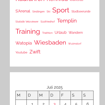
Sport
S'Arenal
Stadtseerunde
Sindlingen
Ski
Templin
Statistik Veloviewer
Südfriedhof
Training
Urlaub
Wandern
Triathlon
Wiesbaden
Watopia
Wulmstorf
Zwift
Youtube
Juli 2025
M
D
M
D
F
S
S
1
2
3
4
5
6