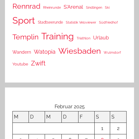
Rennrad
S'Arenal
Rheinrunde
Sindlingen
Ski
Sport
Stadtseerunde
Statistik Veloviewer
Südfriedhof
Training
Templin
Urlaub
Triathlon
Wiesbaden
Watopia
Wandern
Wulmstorf
Zwift
Youtube
Februar 2025
M
D
M
D
F
S
S
1
2