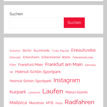
Suchen
Suchen
Einkaufszettel
Berlin
Buchheide
Aukamm
Costa Teguise
Erbenheim
Erbenheimer Warte
Eldorado
Feierabendrunde
Frankfurt am Main
Frankfurt/Main
Film
Germany
Helmut-Schön-Sportpark
HE
Instagram
Helmut-Schön-Sportpark
Laufen
Kurpark
Makuri Islands
Lanzarote
Radfahren
Mallorca
Marathon
MTB
Platte