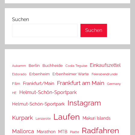
Suchen
Suchen
Einkaufszettel
Berlin
Buchheide
Aukamm
Costa Teguise
Erbenheim
Erbenheimer Warte
Eldorado
Feierabendrunde
Frankfurt am Main
Frankfurt/Main
Film
Germany
Helmut-Schön-Sportpark
HE
Instagram
Helmut-Schön-Sportpark
Laufen
Kurpark
Makuri Islands
Lanzarote
Radfahren
Mallorca
Marathon
MTB
Platte