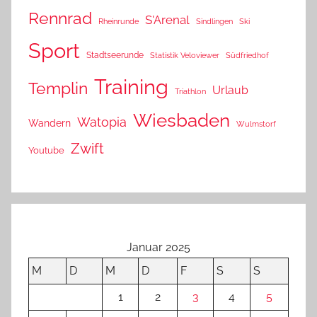
Rennrad
S'Arenal
Rheinrunde
Sindlingen
Ski
Sport
Stadtseerunde
Statistik Veloviewer
Südfriedhof
Training
Templin
Urlaub
Triathlon
Wiesbaden
Watopia
Wandern
Wulmstorf
Zwift
Youtube
Januar 2025
M
D
M
D
F
S
S
1
2
3
4
5