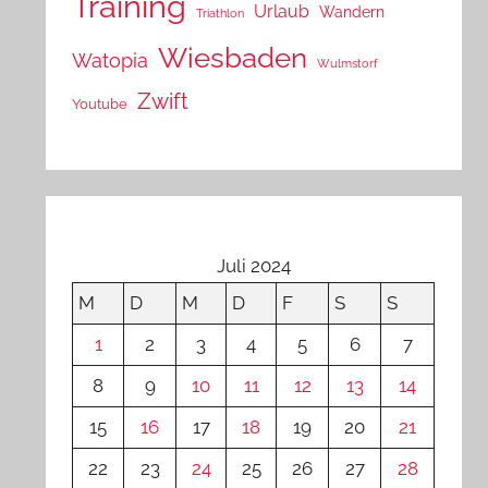
Training
Urlaub
Wandern
Triathlon
Wiesbaden
Watopia
Wulmstorf
Zwift
Youtube
Juli 2024
M
D
M
D
F
S
S
1
2
3
4
5
6
7
8
9
10
11
12
13
14
15
16
17
18
19
20
21
22
23
24
25
26
27
28