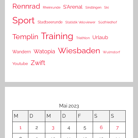
Rennrad
S'Arenal
Rheinrunde
Sindlingen
Ski
Sport
Stadtseerunde
Statistik Veloviewer
Südfriedhof
Training
Templin
Urlaub
Triathlon
Wiesbaden
Watopia
Wandern
Wulmstorf
Zwift
Youtube
Mai 2023
M
D
M
D
F
S
S
1
2
3
4
5
6
7