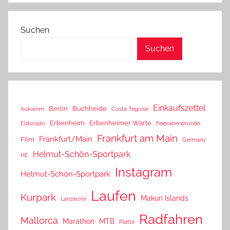
Suchen
Suchen
Einkaufszettel
Berlin
Buchheide
Aukamm
Costa Teguise
Erbenheim
Erbenheimer Warte
Eldorado
Feierabendrunde
Frankfurt am Main
Frankfurt/Main
Film
Germany
Helmut-Schön-Sportpark
HE
Instagram
Helmut-Schön-Sportpark
Laufen
Kurpark
Makuri Islands
Lanzarote
Radfahren
Mallorca
Marathon
MTB
Platte