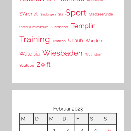
Sport
S'Arenal
Stadtseerunde
Sindlingen
Ski
Templin
Statistik Veloviewer
Südfriedhof
Training
Urlaub
Wandern
Triathlon
Wiesbaden
Watopia
Wulmstorf
Zwift
Youtube
Februar 2023
M
D
M
D
F
S
S
1
2
3
4
5