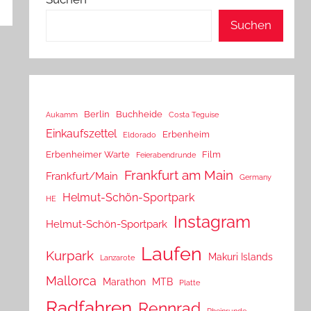
Suchen
Berlin
Buchheide
Aukamm
Costa Teguise
Einkaufszettel
Erbenheim
Eldorado
Erbenheimer Warte
Film
Feierabendrunde
Frankfurt am Main
Frankfurt/Main
Germany
Helmut-Schön-Sportpark
HE
Instagram
Helmut-Schön-Sportpark
Laufen
Kurpark
Makuri Islands
Lanzarote
Mallorca
Marathon
MTB
Platte
Radfahren
Rennrad
Rheinrunde