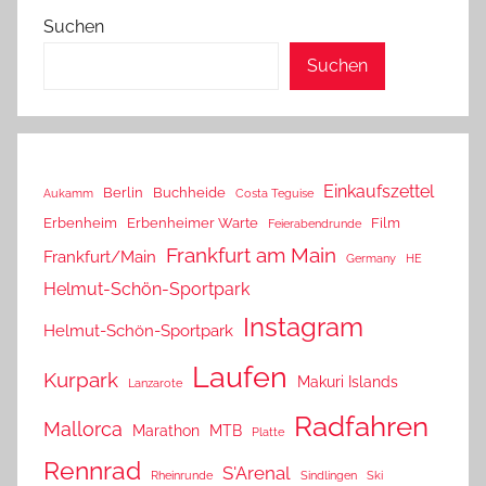
Suchen
Suchen
Einkaufszettel
Berlin
Buchheide
Aukamm
Costa Teguise
Erbenheim
Erbenheimer Warte
Film
Feierabendrunde
Frankfurt am Main
Frankfurt/Main
Germany
HE
Helmut-Schön-Sportpark
Instagram
Helmut-Schön-Sportpark
Laufen
Kurpark
Makuri Islands
Lanzarote
Radfahren
Mallorca
Marathon
MTB
Platte
Rennrad
S'Arenal
Rheinrunde
Sindlingen
Ski