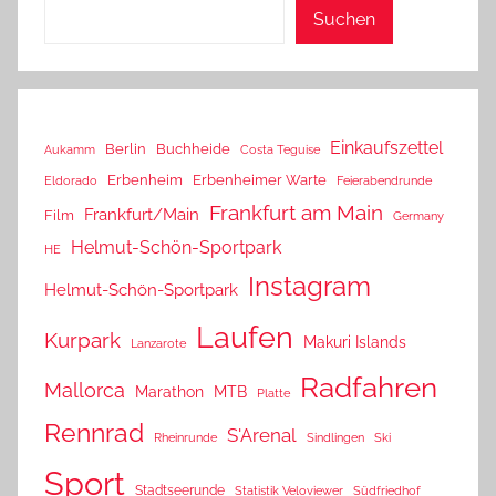
Suchen
Einkaufszettel
Berlin
Buchheide
Aukamm
Costa Teguise
Erbenheim
Erbenheimer Warte
Eldorado
Feierabendrunde
Frankfurt am Main
Frankfurt/Main
Film
Germany
Helmut-Schön-Sportpark
HE
Instagram
Helmut-Schön-Sportpark
Laufen
Kurpark
Makuri Islands
Lanzarote
Radfahren
Mallorca
Marathon
MTB
Platte
Rennrad
S'Arenal
Rheinrunde
Sindlingen
Ski
Sport
Stadtseerunde
Statistik Veloviewer
Südfriedhof