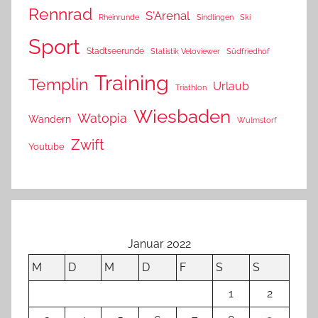
Rennrad
S'Arenal
Rheinrunde
Sindlingen
Ski
Sport
Stadtseerunde
Statistik Veloviewer
Südfriedhof
Training
Templin
Urlaub
Triathlon
Wiesbaden
Watopia
Wandern
Wulmstorf
Zwift
Youtube
Januar 2022
M
D
M
D
F
S
S
1
2