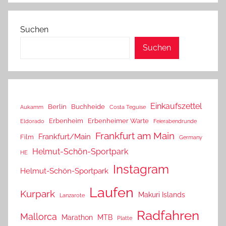
Suchen
Suchen
Einkaufszettel
Berlin
Buchheide
Aukamm
Costa Teguise
Erbenheim
Erbenheimer Warte
Eldorado
Feierabendrunde
Frankfurt am Main
Frankfurt/Main
Film
Germany
Helmut-Schön-Sportpark
HE
Instagram
Helmut-Schön-Sportpark
Laufen
Kurpark
Makuri Islands
Lanzarote
Radfahren
Mallorca
Marathon
MTB
Platte