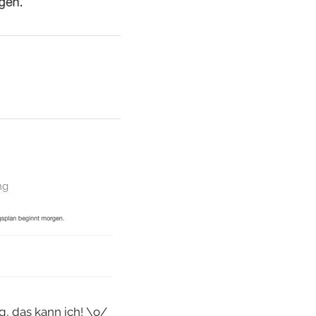
ng
g, das kann ich! \o/