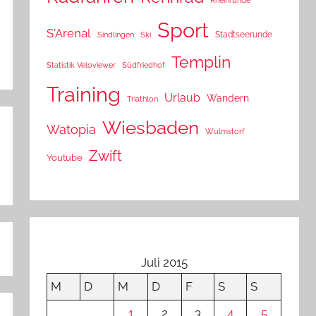
Sport
S'Arenal
Stadtseerunde
Sindlingen
Ski
Templin
Statistik Veloviewer
Südfriedhof
Training
Urlaub
Wandern
Triathlon
Wiesbaden
Watopia
Wulmstorf
Zwift
Youtube
Juli 2015
M
D
M
D
F
S
S
1
2
3
4
5