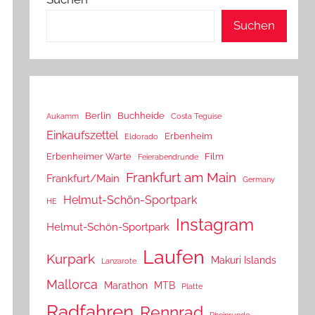
Suchen
Berlin
Buchheide
Aukamm
Costa Teguise
Einkaufszettel
Erbenheim
Eldorado
Erbenheimer Warte
Film
Feierabendrunde
Frankfurt am Main
Frankfurt/Main
Germany
Helmut-Schön-Sportpark
HE
Instagram
Helmut-Schön-Sportpark
Laufen
Kurpark
Makuri Islands
Lanzarote
Mallorca
Marathon
MTB
Platte
Radfahren
Rennrad
Rheinrunde