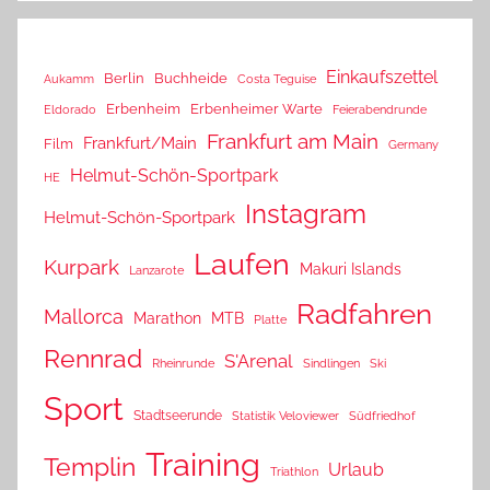
Einkaufszettel
Berlin
Buchheide
Aukamm
Costa Teguise
Erbenheim
Erbenheimer Warte
Eldorado
Feierabendrunde
Frankfurt am Main
Frankfurt/Main
Film
Germany
Helmut-Schön-Sportpark
HE
Instagram
Helmut-Schön-Sportpark
Laufen
Kurpark
Makuri Islands
Lanzarote
Radfahren
Mallorca
Marathon
MTB
Platte
Rennrad
S'Arenal
Rheinrunde
Sindlingen
Ski
Sport
Stadtseerunde
Statistik Veloviewer
Südfriedhof
Training
Templin
Urlaub
Triathlon