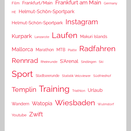
Frankfurt am Main
Frankfurt/Main
Film
Germany
Helmut-Schön-Sportpark
HE
Instagram
Helmut-Schön-Sportpark
Laufen
Kurpark
Makuri Islands
Lanzarote
Radfahren
Mallorca
Marathon
MTB
Platte
Rennrad
S'Arenal
Rheinrunde
Sindlingen
Ski
Sport
Stadtseerunde
Statistik Veloviewer
Südfriedhof
Training
Templin
Urlaub
Triathlon
Wiesbaden
Watopia
Wandern
Wulmstorf
Zwift
Youtube