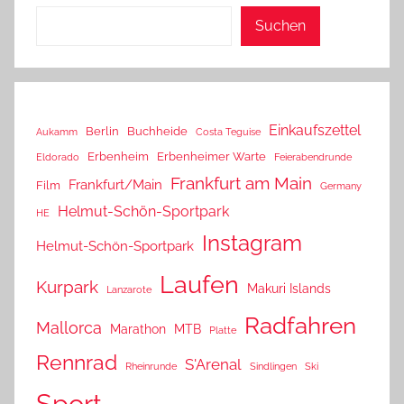
Suchen
Einkaufszettel
Berlin
Buchheide
Aukamm
Costa Teguise
Erbenheim
Erbenheimer Warte
Eldorado
Feierabendrunde
Frankfurt am Main
Frankfurt/Main
Film
Germany
Helmut-Schön-Sportpark
HE
Instagram
Helmut-Schön-Sportpark
Laufen
Kurpark
Makuri Islands
Lanzarote
Radfahren
Mallorca
Marathon
MTB
Platte
Rennrad
S'Arenal
Rheinrunde
Sindlingen
Ski
Sport