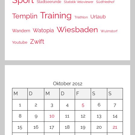
Stadtseerunde
Statistik Veloviewer
Südfriedhof
Training
Templin
Urlaub
Triathlon
Wiesbaden
Watopia
Wandern
Wulmstorf
Zwift
Youtube
Oktober 2012
M
D
M
D
F
S
S
1
2
3
4
5
6
7
8
9
10
11
12
13
14
15
16
17
18
19
20
21