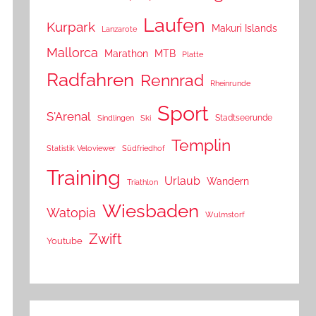
Laufen
Kurpark
Makuri Islands
Lanzarote
Mallorca
Marathon
MTB
Platte
Radfahren
Rennrad
Rheinrunde
Sport
S'Arenal
Stadtseerunde
Sindlingen
Ski
Templin
Statistik Veloviewer
Südfriedhof
Training
Urlaub
Wandern
Triathlon
Wiesbaden
Watopia
Wulmstorf
Zwift
Youtube