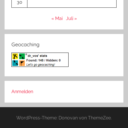
30
« Mai
Juli »
Geocaching
Anmelden
WordPress-Theme: Donovan von ThemeZee.