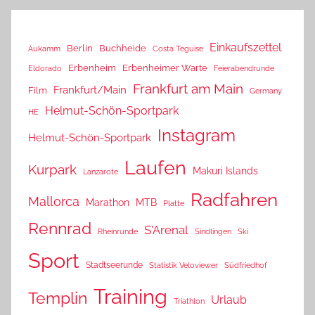
Einkaufszettel
Berlin
Buchheide
Aukamm
Costa Teguise
Erbenheim
Erbenheimer Warte
Eldorado
Feierabendrunde
Frankfurt am Main
Frankfurt/Main
Film
Germany
Helmut-Schön-Sportpark
HE
Instagram
Helmut-Schön-Sportpark
Laufen
Kurpark
Makuri Islands
Lanzarote
Radfahren
Mallorca
Marathon
MTB
Platte
Rennrad
S'Arenal
Rheinrunde
Sindlingen
Ski
Sport
Stadtseerunde
Statistik Veloviewer
Südfriedhof
Training
Templin
Urlaub
Triathlon