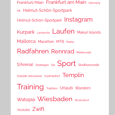
Frankfurt am Main
Frankfurt/Main
Germany
Helmut-Schön-Sportpark
HE
Instagram
Helmut-Schön-Sportpark
Laufen
Kurpark
Makuri Islands
Lanzarote
Mallorca
Marathon
MTB
Platte
Radfahren
Rennrad
Rheinrunde
Sport
S'Arenal
Stadtseerunde
Sindlingen
Ski
Templin
Statistik Veloviewer
Südfriedhof
Training
Urlaub
Wandern
Triathlon
Wiesbaden
Watopia
Wulmstorf
Zwift
Youtube