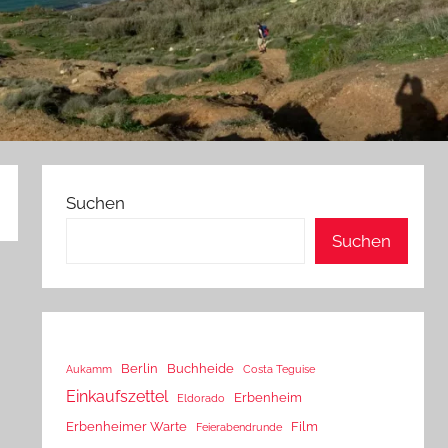
Suchen
Suchen
Berlin
Buchheide
Aukamm
Costa Teguise
Einkaufszettel
Erbenheim
Eldorado
Erbenheimer Warte
Film
Feierabendrunde