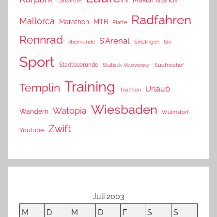
Lanzarote
Radfahren
Mallorca
Marathon
MTB
Platte
Rennrad
S'Arenal
Rheinrunde
Sindlingen
Ski
Sport
Stadtseerunde
Statistik Veloviewer
Südfriedhof
Training
Templin
Urlaub
Triathlon
Wiesbaden
Watopia
Wandern
Wulmstorf
Zwift
Youtube
Juli 2003
M
D
M
D
F
S
S