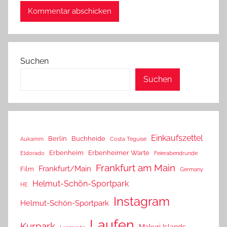
Suchen
Suchen
Einkaufszettel
Berlin
Buchheide
Aukamm
Costa Teguise
Erbenheim
Erbenheimer Warte
Eldorado
Feierabendrunde
Frankfurt am Main
Frankfurt/Main
Film
Germany
Helmut-Schön-Sportpark
HE
Instagram
Helmut-Schön-Sportpark
Laufen
Kurpark
Makuri Islands