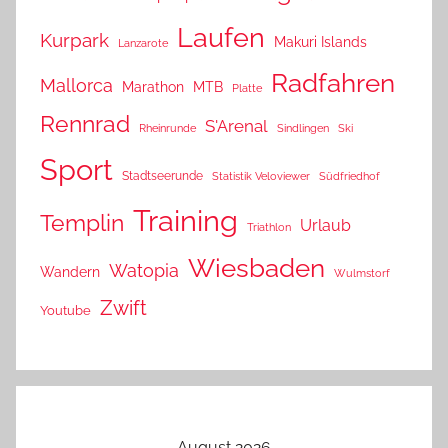
Laufen
Kurpark
Makuri Islands
Lanzarote
Radfahren
Mallorca
Marathon
MTB
Platte
Rennrad
S'Arenal
Rheinrunde
Sindlingen
Ski
Sport
Stadtseerunde
Statistik Veloviewer
Südfriedhof
Training
Templin
Urlaub
Triathlon
Wiesbaden
Watopia
Wandern
Wulmstorf
Zwift
Youtube
August 2026