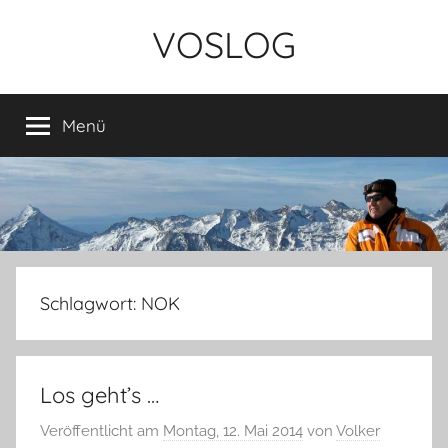
Zum
VOSLOG
Inhalt
springen
Menü
Schlagwort:
NOK
Los geht’s …
Veröffentlicht am
Montag, 12. Mai 2014
von
Volker