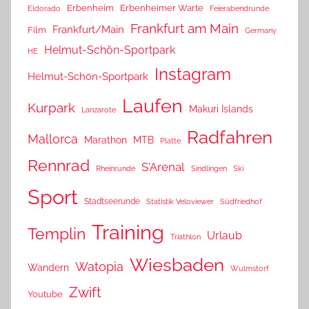
Erbenheim
Erbenheimer Warte
Eldorado
Feierabendrunde
Frankfurt am Main
Frankfurt/Main
Film
Germany
Helmut-Schön-Sportpark
HE
Instagram
Helmut-Schön-Sportpark
Laufen
Kurpark
Makuri Islands
Lanzarote
Radfahren
Mallorca
Marathon
MTB
Platte
Rennrad
S'Arenal
Rheinrunde
Sindlingen
Ski
Sport
Stadtseerunde
Statistik Veloviewer
Südfriedhof
Training
Templin
Urlaub
Triathlon
Wiesbaden
Watopia
Wandern
Wulmstorf
Zwift
Youtube