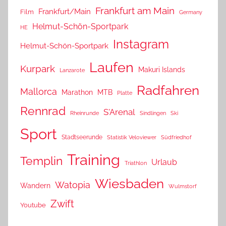
Frankfurt am Main
Frankfurt/Main
Film
Germany
Helmut-Schön-Sportpark
HE
Instagram
Helmut-Schön-Sportpark
Laufen
Kurpark
Makuri Islands
Lanzarote
Radfahren
Mallorca
Marathon
MTB
Platte
Rennrad
S'Arenal
Rheinrunde
Sindlingen
Ski
Sport
Stadtseerunde
Statistik Veloviewer
Südfriedhof
Training
Templin
Urlaub
Triathlon
Wiesbaden
Watopia
Wandern
Wulmstorf
Zwift
Youtube