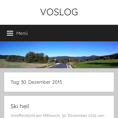
Zum
VOSLOG
Inhalt
springen
Menü
Tag:
30. Dezember 2015
Ski heil
Veröffentlicht am
Mittwoch, 30. Dezember 2015
von