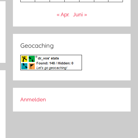
« Apr.
Juni »
Geocaching
Anmelden