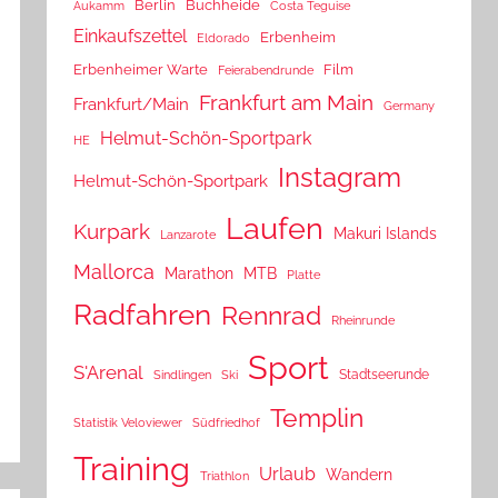
Berlin
Buchheide
Aukamm
Costa Teguise
Einkaufszettel
Erbenheim
Eldorado
Erbenheimer Warte
Film
Feierabendrunde
Frankfurt am Main
Frankfurt/Main
Germany
Helmut-Schön-Sportpark
HE
Instagram
Helmut-Schön-Sportpark
Laufen
Kurpark
Makuri Islands
Lanzarote
Mallorca
Marathon
MTB
Platte
Radfahren
Rennrad
Rheinrunde
Sport
S'Arenal
Stadtseerunde
Sindlingen
Ski
Templin
Statistik Veloviewer
Südfriedhof
Training
Urlaub
Wandern
Triathlon