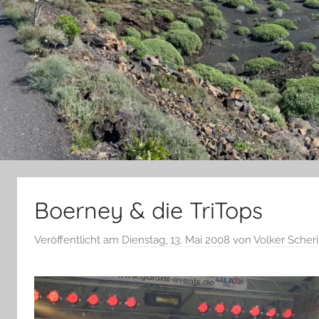
Boerney & die TriTops
Veröffentlicht am
Dienstag, 13. Mai 2008
von
Volker Scher